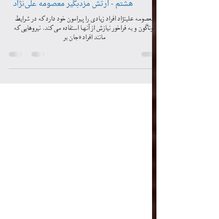
بانوی هزار چهره سفره انقلاب قسمت
هشتم - ارتش مزدبگیر معصومه علی‌نژاد
معصومه علینژاد افراد زیادی را پیرامون خود دارد که در شرایط
گوناگون و به فراخور نیازش از آنها استفاده می کند. نیروهایی که
مانند افراد «جان بر